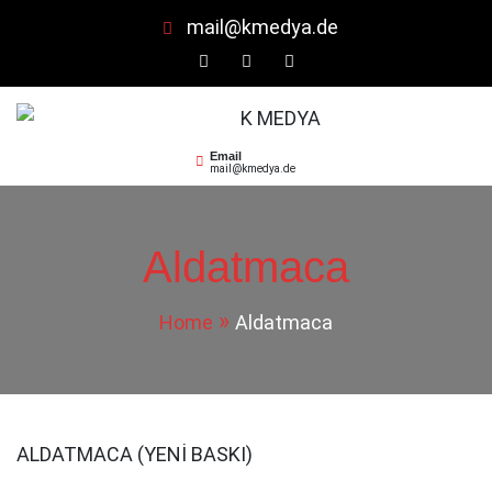
mail@kmedya.de
K MEDYA
KDY
Email
mail@kmedya.de
Aldatmaca
Home
Aldatmaca
ALDATMACA (YENİ BASKI)